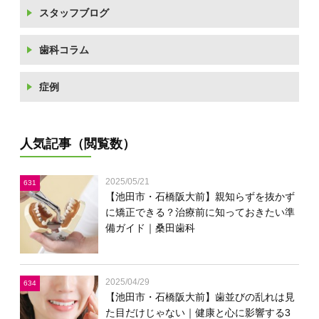
スタッフブログ
歯科コラム
症例
人気記事（閲覧数）
2025/05/21
631
【池田市・石橋阪大前】親知らずを抜かず
に矯正できる？治療前に知っておきたい準
備ガイド｜桑田歯科
2025/04/29
634
【池田市・石橋阪大前】歯並びの乱れは見
た目だけじゃない｜健康と心に影響する3