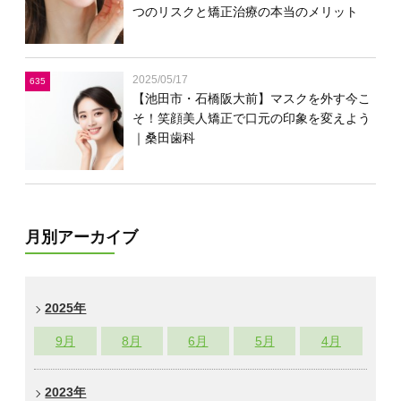
つのリスクと矯正治療の本当のメリット
2025/05/17
635
【池田市・石橋阪大前】マスクを外す今こ
そ！笑顔美人矯正で口元の印象を変えよう
｜桑田歯科
月別アーカイブ
2025年
9
月
8
月
6
月
5
月
4
月
2023年