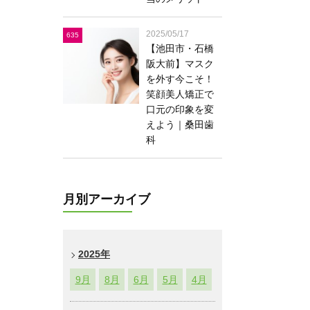
2025/05/17
635
【池田市・石橋
阪大前】マスク
を外す今こそ！
笑顔美人矯正で
口元の印象を変
えよう｜桑田歯
科
月別アーカイブ
2025年
9
月
8
月
6
月
5
月
4
月