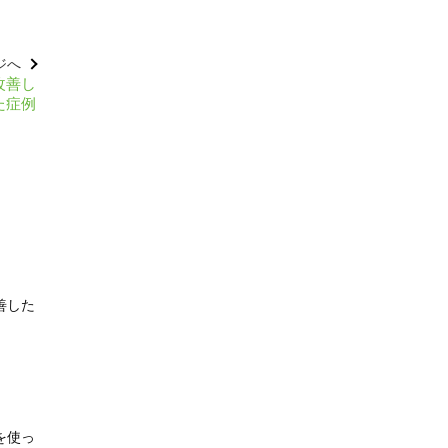
ジへ
改善し
た症例
善した
を使っ