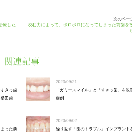
次のペー
治療した
咬む力によって、ボロボロになってしまった前歯を
関連記事
2023/09/21
・すきっ歯
「ガミースマイル」と「すきっ歯」を改
【桑田歯
症例
2023/09/02
しまった前
繰り返す「歯のトラブル」インプラント